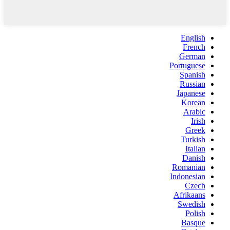
English
French
German
Portuguese
Spanish
Russian
Japanese
Korean
Arabic
Irish
Greek
Turkish
Italian
Danish
Romanian
Indonesian
Czech
Afrikaans
Swedish
Polish
Basque