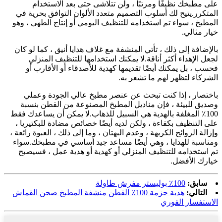
على مطبخك نظيفًا ومرتبًا ، ولن تتلاشى حتى بعد الاستخدام
المتكرر.يتيح لك أسلوب التصميم متعدد الألوان التوافق بحرية في
المطبخ ، سواء تم استخدامه للتنظيف اليومي أو إنتاج الطهي ، وهو
خيار مثالي.
بالإضافة إلى ذلك ، تأتي المنشفة مع غلاف هدايا أنيق ، كما لو كان
لجعل الإهداء أكثر أناقة.لا يمكنك استخدامها للتنظيف المنزلي
فحسب ، بل يمكنك أيضًا تقديمها كهدية للأصدقاء أو الأقارب أو
الشركاء لتظهر لهم ما تشعر به.
باختصار ، إذا كنت تبحث عن عنصر مطبخ عالي الجودة وعملي
وصديق للبيئة ، فإن مناديل المطبخ المصنوعة من القطن بنسبة
100٪ المغلفة بالهدية هي السبيل للذهاب.لا يمكن أن يساعدك فقط
على التنظيف بكفاءة ، ولكن لديه أيضًا خصائص مضادة للبكتيريا ،
وإزالة الروائح الكريهة ، وعدم البهتان ، وما إلى ذلك ، العبوة رائعة ،
ومناسبة للهدايا ، وهي أيضًا مساعد جيد أساسي في مطبخك.سواء
تم استخدامه للتنظيف المنزلي أو كهدية أو هدية عمل ، فسيصبح
خيارك الأفضل.
سابق:
100٪ بوليستر مفرش طاولة
التالي:
هدية حزمة 100٪ القطن منشفة المطبخ صحن القماش
الاستفسار الفوري