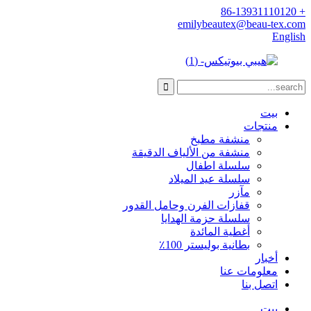
+ 86-13931110120
emilybeautex@beau-tex.com
English
بيت
منتجات
منشفة مطبخ
منشفة من الألياف الدقيقة
سلسلة اطفال
سلسلة عيد الميلاد
مآزر
قفازات الفرن وحامل القدور
سلسلة حزمة الهدايا
أغطية المائدة
بطانية بوليستر 100٪
أخبار
معلومات عنا
اتصل بنا
بيت